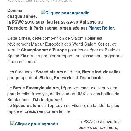
Publié par Administrator le
17 mars 2010
.
Comme
chaque année,
la PSWC 2010 aura lieu les 28-29-30 Mai 2010 au
Trocadero, à Paris 16ème, organisée par
Planet Roller
.
Cette année, cette compétition de Slalom Roller est
l'évènement Majeur Européen des World Slalom Séries, et
sera le
Championnat d'Europe
pour les catégories Battle et
Speed Slalom. Le premier européen au classement gagnera le
titre continental...
Les épreuves :
Speed slalom
en duels,
Battle individuelles
par groupe de 4,
Slides
,
Freestyle
, et
Team battle
Le
Battle Freestyle slalom
, l'épreuve reine, est l'équivalent
pour le roller freestyle, du flatland en BMX, ou des battles de
Break dance.
DJ de rigueur
!
Le
Speed slalom
est l'épreuve de vitesse, ou le rider le plus
rapide et précis remportera le titre.
La PSWC est ouverte à
tous les compétiteurs,