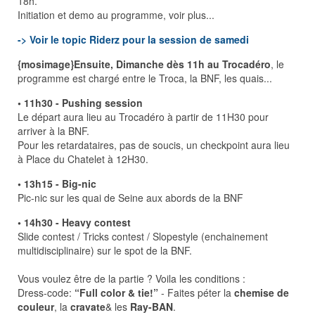
18h.
Initiation et demo au programme, voir plus...
-> Voir le topic Riderz pour la session de samedi
{mosimage}Ensuite, Dimanche dès 11h au Trocadéro
, le
programme est chargé entre le Troca, la BNF, les quais...
• 11h30 - Pushing session
Le départ aura lieu au Trocadéro à partir de 11H30 pour
arriver à la BNF.
Pour les retardataires, pas de soucis, un checkpoint aura lieu
à Place du Chatelet à 12H30.
• 13h15 - Big-nic
Pic-nic sur les quai de Seine aux abords de la BNF
• 14h30 - Heavy contest
Slide contest / Tricks contest / Slopestyle (enchainement
multidisciplinaire) sur le spot de la BNF.
Vous voulez être de la partie ? Voila les conditions :
Dress-code:
“Full color & tie!”
- Faites péter la
chemise de
couleur
, la
cravate
& les
Ray-BAN
.