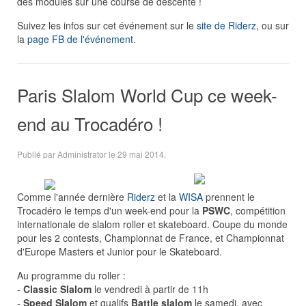
des modules sur une course de descente !
Suivez les infos sur cet événement sur le
site de Riderz
, ou sur
la
page FB de l'événement
.
Paris Slalom World Cup ce week-
end au Trocadéro !
Publié par Administrator le
29 mai 2014
.
Comme l'année dernière
Riderz
et la
WISA
prennent le
Trocadéro le temps d'un week-end pour la
PSWC
, compétition
internationale de slalom roller et skateboard. Coupe du monde
pour les 2 contests, Championnat de France, et Championnat
d'Europe Masters et Junior pour le Skateboard.
Au programme du roller :
-
Classic Slalom
le vendredi à partir de 11h
-
Speed Slalom
et qualifs
Battle slalom
le samedi, avec