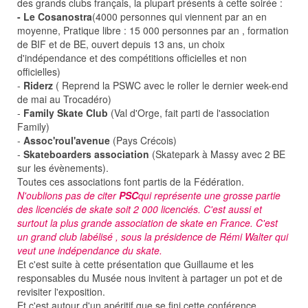
des grands clubs français, la plupart présents à cette soirée :
- Le Cosanostra
(4000 personnes qui viennent par an en
moyenne, Pratique libre : 15 000 personnes par an , formation
de BIF et de BE, ouvert depuis 13 ans, un choix
d'indépendance et des compétitions officielles et non
officielles)
-
Riderz
( Reprend la PSWC avec le roller le dernier week-end
de mai au Trocadéro)
-
Family Skate Club
(Val d'Orge, fait parti de l'association
Family)
-
Assoc'roul'avenue
(Pays Crécois)
-
Skateboarders association
(Skatepark à Massy avec 2 BE
sur les évènements).
Toutes ces associations font partis de la Fédération.
N'oublions pas de citer
PSC
qui représente une grosse partie
des licenciés de skate soit 2 000 licenciés. C'est aussi et
surtout la plus grande association de skate en France. C'est
un grand club labélisé , sous la présidence de Rémi Walter qui
veut une indépendance du skate.
Et c'est suite à cette présentation que Guillaume et les
responsables du Musée nous invitent à partager un pot et de
revisiter l'exposition.
Et c'est autour d'un apéritif que se fini cette conférence