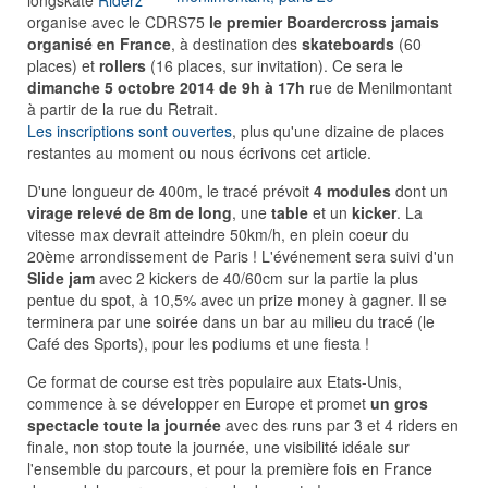
longskate
Riderz
organise avec le CDRS75
le premier Boardercross jamais
organisé en France
, à destination des
skateboards
(60
places) et
rollers
(16 places, sur invitation). Ce sera le
dimanche 5 octobre 2014 de 9h à 17h
rue de Menilmontant
à partir de la rue du Retrait.
Les inscriptions sont ouvertes
, plus qu'une dizaine de places
restantes au moment ou nous écrivons cet article.
D'une longueur de 400m, le tracé prévoit
4 modules
dont un
virage relevé de 8m de long
, une
table
et un
kicker
. La
vitesse max devrait atteindre 50km/h, en plein coeur du
20ème arrondissement de Paris ! L'événement sera suivi d'un
Slide jam
avec 2 kickers de 40/60cm sur la partie la plus
pentue du spot, à 10,5% avec un prize money à gagner. Il se
terminera par une soirée dans un bar au milieu du tracé (le
Café des Sports), pour les podiums et une fiesta !
Ce format de course est très populaire aux Etats-Unis,
commence à se développer en Europe et promet
un gros
spectacle toute la journée
avec des runs par 3 et 4 riders en
finale, non stop toute la journée, une visibilité idéale sur
l'ensemble du parcours, et pour la première fois en France