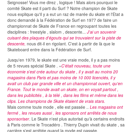
Seignosse! Vous me direz , logique ! Mais alors pourquoi le
comité Skate est il parti du Surf ? Notre champion de Skate
nous explique qu'il y a eut un raz de marée du skate et l'Etat a
donc demandé à la Fédération de Surf en 1977 de faire un
championnat de Skate de France en regroupant toutes les
disciplines : freestyle , slalom , descente...
J'ai un souvenir
cuisant des plaques d'égouts qui se trouvaient sur la piste de
descente,
nous dit-il en rigolant. C'est à partir de là que le
Skateboard entre dans la Fédération de Surf.
Jusqu'en 1979, le skate est une vraie mode, il y a pas moins
de 5 revues spécial Skate . «
C'était nouveau, toute une
économie s'est crée autour du skate , il y avait au moins 20
magasins dans Paris et pas moins de 10 000 licenciés, il y
avait un club par grande ville et un championnat ouvert, qu'en
France. Tout le monde avait un skate, on en voyait partout ,
dans les publicités , à la télé , dans les films et même dans les
clips. Les champions de Skate étaient de vrais stars.
Mais comme toute mode , elle est passée ..
Les magasins ont
fermé , les revues aussi , les sponsors ont arrêtés de nous
sponsoriser
. Le Skate n'est plus autorisé qu'à certains endroits
à Paris comme le Trocadéro . Thierry Dupin vivait du skate , sa
carrière s'est arrêtée quand la mode est passée.