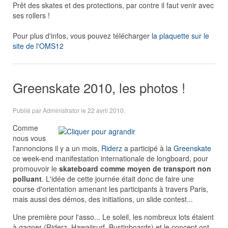
Prêt des skates et des protections, par contre il faut venir avec
ses rollers !
Pour plus d'infos, vous pouvez télécharger
la plaquette sur le
site de l'OMS12
Greenskate 2010, les photos !
Publié par Administrator le
22 avril 2010
.
C
omme
nous vous
l'annoncions il y a un mois,
Riderz
a participé à la
Greenskate
ce week-end manifestation internationale de longboard, pour
promouvoir le
skateboard comme moyen de transport non
polluant
. L'idée de cette journée était donc de faire une
course d'orientation amenant les participants à travers Paris,
mais aussi des démos, des initiations, un slide contest...
Une première pour l'asso... Le soleil, les nombreux lots étaient
à gagner (Riderz, Hawaiisurf, Bustinboards) et le concept ont