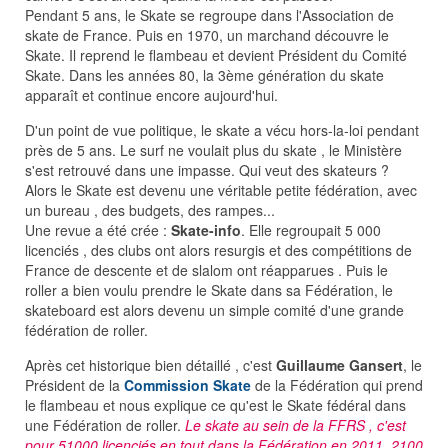
Pendant 5 ans, le Skate se regroupe dans l'Association de
skate de France. Puis en 1970, un marchand découvre le
Skate. Il reprend le flambeau et devient Président du Comité
Skate. Dans les années 80, la 3ème génération du skate
apparaît et continue encore aujourd'hui.
D'un point de vue politique, le skate a vécu hors-la-loi pendant
près de 5 ans. Le surf ne voulait plus du skate , le Ministère
s'est retrouvé dans une impasse. Qui veut des skateurs ?
Alors le Skate est devenu une véritable petite fédération, avec
un bureau , des budgets, des rampes...
Une revue a été crée :
Skate-info
. Elle regroupait 5 000
licenciés , des clubs ont alors resurgis et des compétitions de
France de descente et de slalom ont réapparues . Puis le
roller a bien voulu prendre le Skate dans sa Fédération, le
skateboard est alors devenu un simple comité d'une grande
fédération de roller.
Après cet historique bien détaillé , c'est
Guillaume Gansert
, le
Président de la
Commission Skate
de la Fédération qui prend
le flambeau et nous explique ce qu'est le Skate fédéral dans
une Fédération de roller.
Le skate au sein de la FFRS , c'est
pour 51000 licenciés en tout dans la Fédération en 2011, 2100