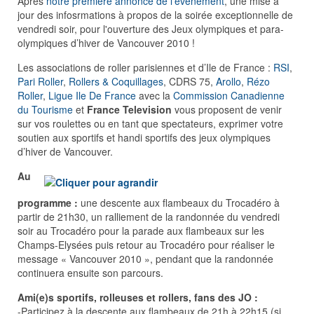
Après
notre première annonce de l'événement
, une mise à
jour des infosrmations à propos de la soirée exceptionnelle de
vendredi soir, pour l'ouverture des Jeux olympiques et para-
olympiques d’hiver de Vancouver 2010 !
Les associations de roller parisiennes et d’Ile de France :
RSI
,
Pari Roller
,
Rollers & Coquillages
, CDRS 75,
Arollo
,
Rézo
Roller
,
Ligue Ile De France
avec la
Commission Canadienne
du Tourisme
et
France Television
vous proposent de venir
sur vos roulettes ou en tant que spectateurs, exprimer votre
soutien aux sportifs et handi sportifs des jeux olympiques
d’hiver de Vancouver.
Au
programme :
une descente aux flambeaux du Trocadéro à
partir de 21h30, un ralliement de la randonnée du vendredi
soir au Trocadéro pour la parade aux flambeaux sur les
Champs-Elysées puis retour au Trocadéro pour réaliser le
message « Vancouver 2010 », pendant que la randonnée
continuera ensuite son parcours.
Ami(e)s sportifs, rolleuses et rollers, fans des JO :
-Participez à la descente aux flambeaux de 21h à 22h15 (si