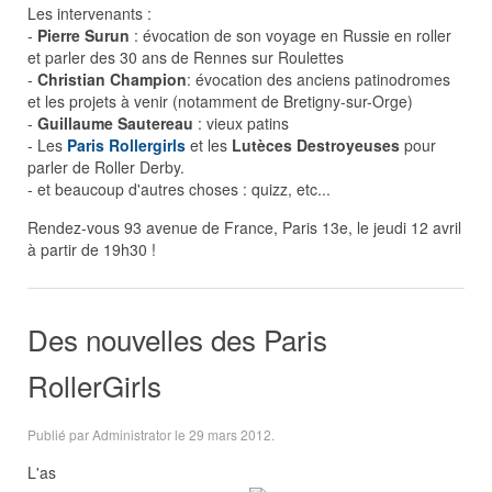
Les intervenants :
-
Pierre Surun
: évocation de son voyage en Russie en roller
et parler des 30 ans de Rennes sur Roulettes
-
Christian Champion
: évocation des anciens patinodromes
et les projets à venir (notamment de Bretigny-sur-Orge)
-
Guillaume Sautereau
: vieux patins
- Les
Paris Rollergirls
et les
Lutèces Destroyeuses
pour
parler de Roller Derby.
- et beaucoup d'autres choses : quizz, etc...
Rendez-vous 93 avenue de France, Paris 13e, le jeudi 12 avril
à partir de 19h30 !
Des nouvelles des Paris
RollerGirls
Publié par Administrator le
29 mars 2012
.
L'as