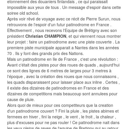
etonnement des douaniers finlandais , ce qui paraissait
impossible aux yeux de tous . Un message d'espoir dans cette
soiree old school.
Après voir rêvé de voyage avec ce récit de Pierre Surun, nous
retrouvons de l'espoir d'un futur patinodrome en France .
Effectivement , nous recevons l'Equipe de Brétigny avec son
président
Christian CHAMPION
, et qui viennent nous montrer
leur projet : faire un patinodrome avec une piste couverte . La
premiere piste municipale apparait a Nantes dans les années
70 . Ils y font des grands prix des Nations.
Mais un patinodrome en Ile de France , c'est une révolution :
Avant c'était des pistes pour des roues de quads , aujourd'hui
ce sont des lignes de 6 metres de larges pour 3 metres à
l'époque , avec la création des roues que nous connaissons ,
les quads disparaissent pour laisser place aux inline . Certes ,
il existe des dizaines de patinodromes en France et des
dizaines de competitions mais beaucoup sont annulees pour
cause de pluie.
Alors quoi de mieux pour ces competiteurs que la creation
d'un patinodrome couvert ? Fini la pluie , les pistes abimes et
fermees en hiver , fini la neige , le vent , le froit , la chaleur ,
plus d'excuses pour ne pas rouler ! Ce patinodrome nait dans
les yeux pleins de reves de l'equipe de Bretigny qui au retour