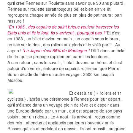
qu'il crée Rennes sur Roulette sans savoir que 30 ans plutard ,
Rennes sur roulette serait toujours bel et bien en vie et
regroupera chaque année de plus en plus de patineurs : pari
rassure !
"En 1985 , des copains de saint brieuc veulent traverser les
Etats unis et ils le font. Ils y arrivent , pourquoi pas ?"
Et c'est
en 1988 , un billet d'avion en main , un copain sous le bras ,
un sac sur le dos , des rollers aux pieds et le voilà parti .. Au
Japon !
"Le Japon c'est 85% de Montagne."
Dit-il dans un éclat
de rire qui se propage rapidement parmi les locuteurs .
A son retour , sans le savoir , il était devenu un héros et c'est
autour d'un verre , entouré de copains rollerman que Pierre
Surun décide de faire un autre voyage : 2500 km jusqu'à
Moscou.
Et c'est à 18 ( 7 rollers et 11
cyclistes ) , après une cérémonie à Rennes pour leur départ ,
qu'il s'élance dans un voyage plein de rêve et d'espoir dans
une Europe divisée par un mur , qui est separee de son pays
voisin , par un rideau . Le 4 aout , ils arrivent , reçus comme
des rois , attendus et applaudis par leurs nouveaux amis
Russes qui les attendaient en masse . Ils ont reussit , au grand