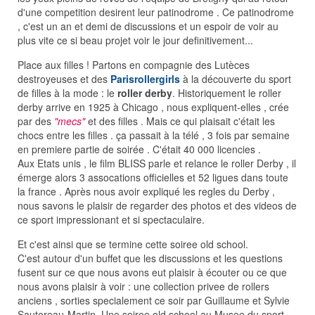
d'une competition desirent leur patinodrome . Ce patinodrome
, c'est un an et demi de discussions et un espoir de voir au
plus vite ce si beau projet voir le jour definitivement...
Place aux filles ! Partons en compagnie des Lutèces
destroyeuses et des
Parisrollergirls
à la découverte du sport
de filles à la mode : le
roller derby
. Historiquement le roller
derby arrive en 1925 à Chicago , nous expliquent-elles , crée
par des
"mecs"
et des filles . Mais ce qui plaisait c'était les
chocs entre les filles . ça passait à la télé , 3 fois par semaine
en premiere partie de soirée . C'était 40 000 licencies .
Aux Etats unis , le film BLISS parle et relance le roller Derby , il
émerge alors 3 assocations officielles et 52 ligues dans toute
la france . Après nous avoir expliqué les regles du Derby ,
nous savons le plaisir de regarder des photos et des videos de
ce sport impressionant et si spectaculaire.
Et c'est ainsi que se termine cette soiree old school.
C'est autour d'un buffet que les discussions et les questions
fusent sur ce que nous avons eut plaisir à écouter ou ce que
nous avons plaisir à voir : une collection privee de rollers
anciens , sorties specialement ce soir par Guillaume et Sylvie
Sautereau-Martin. Une soiree old school au Musee du sport ,