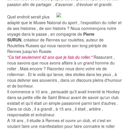
passion afin de partager , d'avancer , d'évoluer et grandir.
Quel endroit serait plus
adapté que le Musee Natonal du sport , l'exposition du roller et
de ses histoires , de son histoire ? Nous commençons notre
voyage dans le passe , en compagnie de
Pierre
SURUN
, créateur de Rennes sur roulettes, auteur de
Roulettes Russes qui nous raconte son long périple de
Rennes jusqu'en Russie.
"Ca fait seulement 42 ans que je fais du roller."
Rassurant ,
nous savons que nous avons affaire à un grand homme du
roller . Mais encore ? Racontez nous donc votre vie de
rollerman . Et le voilà qui lance, des etoiles dans les yeux , à
nous delivrer ses souvenirs , dans un discours pleins d'humour
et de bonheur.
Il commence a 10 ans , persuadé qu'il avait inventé le Hockey
dans sa petite ville de Saint Brieuc avant de savoir qu'un club
existait et qu'il était un simple passionné parmi tant d'autres .
Dans ce club , il a grandi , à 15 ans , il était , arbitre ,
responsable et entraîneur.
A 18 ans , il étudie à Rennes et ouvre un club, et c'est en
voulant faire une manifestation pour faire connaitre le roller