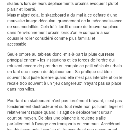
skateurs lors de leurs déplacements urbains évoquent plutôt
plaisir et liberté.
Mais malgré cela, le skateboard a du mal à ce défaire d'une
mauvaise image découlant grandement de la méconnaissance
de ses modalités. Cela lui interdit encore de trouver sa place
dans l'environnement urbain lorsqu'on le compare à son
cousin le roller considéré comme plus familial et
accessible.
Seule ombre au tableau donc -mis-à-part la pluie qui reste
principal ennemi- les institutions et les forces de l'ordre qui
refusent encore de prendre en compte ce petit véhicule urbain
en tant que moyen de déplacement. Sa pratique est bien
souvent tout juste tolérée quand elle n'est pas interdite et on le
recale trop souvent à un "jeu dangereux" n'ayant pas sa place
dans nos villes.
Pourtant un skateboard n'est pas forcément bruyant, n'est pas
foncièrement destructeur et surtout reste non-polluant, léger et
relativement rapide quand il s'agit de déplacement urbain
court ou moyen. De plus une planche à roulette s'allie
parfaitement à l'usage des transports en commun. Accélérant
les déplacements jusqu'au dit transports et peu encombrant