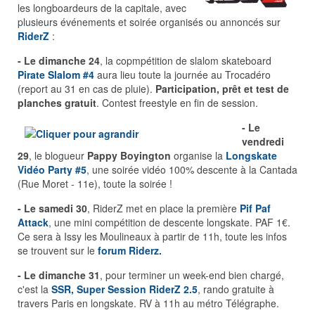
les longboardeurs de la capitale, avec
plusieurs événements et soirée organisés ou annoncés sur
RiderZ
:
- Le dimanche 24
, la copmpétition de slalom skateboard
Pirate Slalom #4
aura lieu toute la journée au Trocadéro
(report au 31 en cas de pluie).
Participation, prêt et test de
planches gratuit
. Contest freestyle en fin de session.
- Le
vendredi
29
, le blogueur
Pappy Boyington
organise la
Longskate
Vidéo Party #5
, une soirée vidéo 100% descente à la Cantada
(Rue Moret - 11e), toute la soirée !
- Le samedi 30
, RiderZ met en place la première
Pif Paf
Attack
, une mini compétition de descente longskate. PAF 1€.
Ce sera à Issy les Moulineaux à partir de 11h, toute les infos
se trouvent sur le
forum Riderz.
- Le dimanche 31
, pour terminer un week-end bien chargé,
c'est la
SSR, Super Session RiderZ 2.5
, rando gratuite à
travers Paris en longskate. RV à 11h au métro Télégraphe.