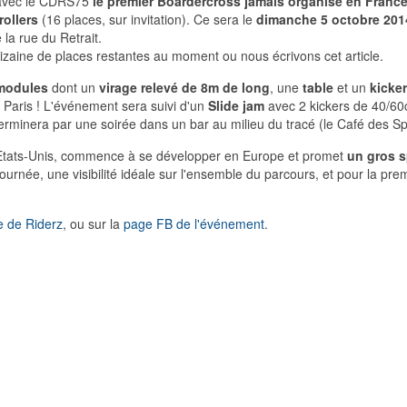
avec le CDRS75
le premier Boardercross jamais organisé en Franc
rollers
(16 places, sur invitation). Ce sera le
dimanche 5 octobre 201
la rue du Retrait.
dizaine de places restantes au moment ou nous écrivons cet article.
modules
dont un
virage relevé de 8m de long
, une
table
et un
kicker
Paris ! L'événement sera suivi d'un
Slide jam
avec 2 kickers de 40/60c
rminera par une soirée dans un bar au milieu du tracé (le Café des Spo
x Etats-Unis, commence à se développer en Europe et promet
un gros s
a journée, une visibilité idéale sur l'ensemble du parcours, et pour la 
te de Riderz
, ou sur la
page FB de l'événement
.