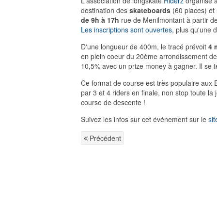
L'association de longskate
Riderz
organise 
destination des
skateboards
(60 places) et
de 9h à 17h
rue de Menilmontant à partir de 
Les inscriptions sont ouvertes
, plus qu'une 
D'une longueur de 400m, le tracé prévoit
4 
en plein coeur du 20ème arrondissement de 
10,5% avec un prize money à gagner. Il se te
Ce format de course est très populaire au
par 3 et 4 riders en finale, non stop toute l
course de descente !
Suivez les infos sur cet événement sur le
si
Précédent