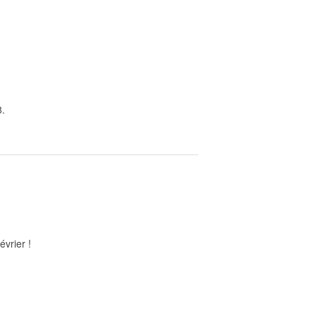
8.
évrier !