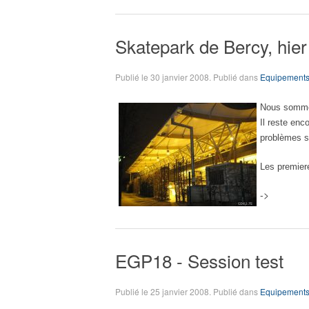
Skatepark de Bercy, hier 
Publié le
30 janvier 2008
. Publié dans
Equipement
Nous sommes
Il reste en
problèmes s
Les premiere
->
EGP18 - Session test
Publié le
25 janvier 2008
. Publié dans
Equipement