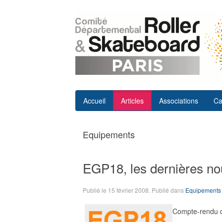
Accueil
Articles
Associations
Ca
Equipements
EGP18, les dernières no
Publié le
15 février 2008
. Publié dans
Equipements
Compte-rendu d