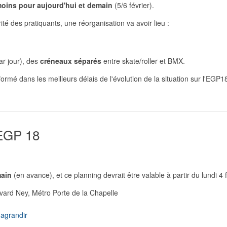
moins pour aujourd'hui et demain
(5/6 février).
té des pratiquants, une réorganisation va avoir lieu :
ar jour), des
créneaux séparés
entre skate/roller et BMX.
formé dans les meilleurs délais de l'évolution de la situation sur l'EGP1
'EGP 18
main
(en avance), et ce planning devrait être valable à partir du lundi 4 f
evard Ney, Métro Porte de la Chapelle