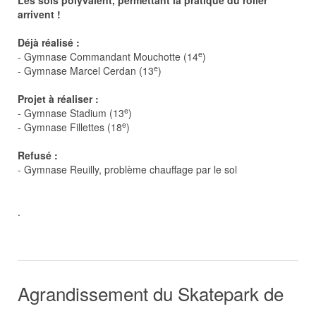
Les sols polyvalent, permettant la pratique du roller
arrivent !
Déjà réalisé :
e
- Gymnase Commandant Mouchotte (14
)
e
- Gymnase Marcel Cerdan (13
)
Projet à réaliser :
e
- Gymnase Stadium (13
)
e
- Gymnase Fillettes (18
)
Refusé :
- Gymnase Reuilly, problème chauffage par le sol
.
Agrandissement du Skatepark de