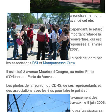
arrondissement ont
avancé cet été.
Cependant, le retard
important retarde la
réouverture, qui est
repoussée à
janvier
2007
.
Le park est geré par
les associations
RSI
et
Montparnasse Crew
.
Il est situé 3 avenue Maurice d'Ocagne, au métro Porte
d'Orléans ou Porte de Vanves.
Les photos de la réunion du CDRS, de ses représentants et
des associations avec les élus pour faire le point sur
l'avancement des
travaux, le 9 juin 2006.
Toutes les photos se