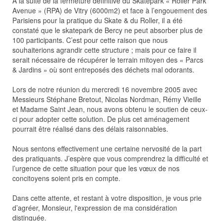
A la suite de la fermeture définitive du Skatepark « Roller Park
Avenue » (RPA) de Vitry (6000m2) et face à l’engouement des
Parisiens pour la pratique du Skate & du Roller, il a été
constaté que le skatepark de Bercy ne peut absorber plus de
100 participants. C’est pour cette raison que nous
souhaiterions agrandir cette structure ; mais pour ce faire il
serait nécessaire de récupérer le terrain mitoyen des « Parcs
& Jardins » où sont entreposés des déchets mal odorants.
Lors de notre réunion du mercredi 16 novembre 2005 avec
Messieurs Stéphane Bretout, Nicolas Nordman, Rémy Vieille
et Madame Saint Jean, nous avons obtenu le soutien de ceux-
ci pour adopter cette solution. De plus cet aménagement
pourrait être réalisé dans des délais raisonnables.
Nous sentons effectivement une certaine nervosité de la part
des pratiquants. J’espère que vous comprendrez la difficulté et
l’urgence de cette situation pour que les vœux de nos
concitoyens soient pris en compte.
Dans cette attente, et restant à votre disposition, je vous prie
d’agréer, Monsieur, l'expression de ma considération
distinguée.