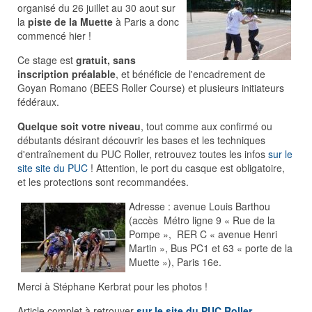
organisé du 26 juillet au 30 aout sur
la
piste de la Muette
à Paris a donc
commencé hier !
Ce stage est
gratuit, sans
inscription préalable
, et bénéficie de l'encadrement de
Goyan Romano (BEES Roller Course) et plusieurs initiateurs
fédéraux.
Quelque soit votre niveau
, tout comme aux confirmé ou
débutants désirant découvrir les bases et les techniques
d'entraînement du PUC Roller, retrouvez toutes les infos
sur le
site site du PUC
! Attention, le port du casque est obligatoire,
et les protections sont recommandées.
Adresse : avenue Louis Barthou
(accès Métro ligne 9 « Rue de la
Pompe », RER C « avenue Henri
Martin », Bus PC1 et 63 « porte de la
Muette »), Paris 16e.
Merci à Stéphane Kerbrat pour les photos !
Article complet à retrouver
sur le site du PUC Roller
.