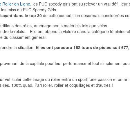
de Roller en Ligne
, les PUC speedy girls ont su relever un vrai défi, leur d
r les miss du PUC Speedy Girls.
laçant dans le top 30
de cette compétition désormais considérées c
artitions des rôles, aménagements matériels tels que vélos
re le relais... Elle ont obtenu la victoire dans la catégorie féminine e
ce du classement général.
endre la situation!
Elles ont parcouru 162 tours de pistes soit 67
rovenant de la captiale pour leur performance et tout simplement pour 
r véhiculer cette image du roller entre un sport, une passion et un art 
es, 100% quad, Pari roller, roller et coquillages et d'autres !