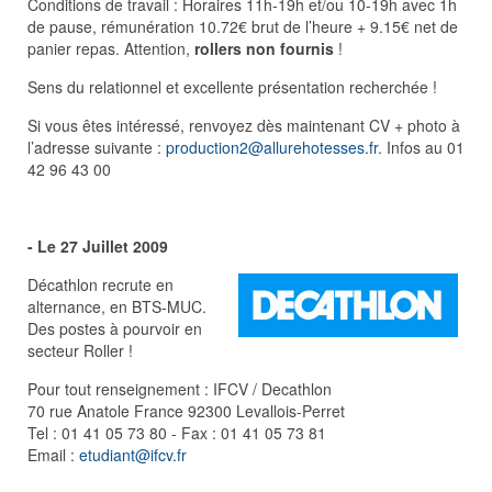
Conditions de travail : Horaires 11h-19h et/ou 10-19h avec 1h
de pause, rémunération 10.72€ brut de l’heure + 9.15€ net de
panier repas. Attention,
rollers non fournis
!
Sens du relationnel et excellente présentation recherchée !
Si vous êtes intéressé, renvoyez dès maintenant CV + photo à
l’adresse suivante :
production2@allurehotesses.fr
. Infos au 01
42 96 43 00
- Le 27 Juillet 2009
Décathlon recrute en
alternance, en BTS-MUC.
Des postes à pourvoir en
secteur Roller !
Pour tout renseignement : IFCV / Decathlon
70 rue Anatole France 92300 Levallois-Perret
Tel : 01 41 05 73 80 - Fax : 01 41 05 73 81
Email :
etudiant@ifcv.fr