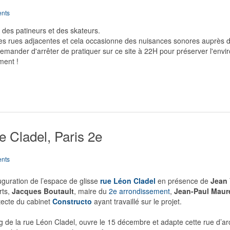
nts
 des patineurs et des skateurs.
ns les rues adjacentes et cela occasionne des nuisances sonores auprès d
demander d'arrêter de pratiquer sur ce site à 22H pour préserver l'env
ment !
e Cladel, Paris 2e
nts
guration de l’espace de glisse
rue Léon Cladel
en présence de
Jean 
rts,
Jacques Boutault
, maire du
2e arrondissement
,
Jean-Paul Maur
itecte du cabinet
Constructo
ayant travaillé sur le projet.
ong de la rue Léon Cladel, ouvre le 15 décembre et adapte cette rue d