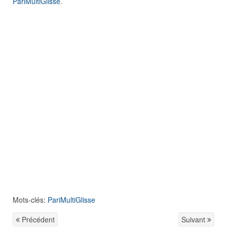
PariMultiGlisse
.
Mots-clés:
PariMultiGlisse
Précédent
Suivant