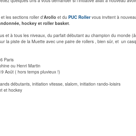
tiez quelques uns à vous demander si l'initiative allait à nouveau avoir
 les sections roller d'
Arollo
et du
PUC Roller
vous invitent à nouveau 
randonnée, hockey et roller basket
.
ous et à tous les niveaux, du parfait débutant au champion du monde (â
 la piste de la Muette avec une paire de rollers , bien sûr, et un casq
6 Paris
ine ou Henri Martin
19 Août ( hors temps pluvieux !)
ands débutants, initiation vitesse, slalom, initiation rando-loisirs
et et hockey