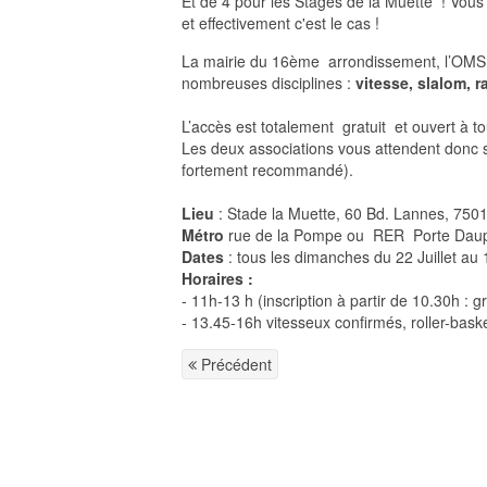
Et de 4 pour les Stages de la Muette ! Vous é
et effectivement c'est le cas !
La mairie du 16ème arrondissement, l’OMS et
nombreuses disciplines :
vitesse, slalom, 
L’accès est totalement gratuit et ouvert à t
Les deux associations vous attendent donc sur
fortement recommandé).
Lieu
: Stade la Muette, 60 Bd. Lannes, 7501
Métro
rue de la Pompe ou RER Porte Dauph
Dates
: tous les dimanches du 22 Juillet au 
Horaires :
- 11h-13 h (inscription à partir de 10.30h : gr
- 13.45-16h vitesseux confirmés, roller-bask
Précédent