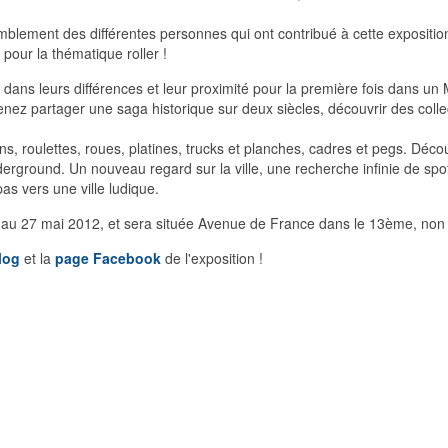
lement des différentes personnes qui ont contribué à cette expositi
n pour la thématique roller !
s dans leurs différences et leur proximité pour la première fois dans un
venez partager une saga historique sur deux siècles, découvrir des colle
, roulettes, roues, platines, trucks et planches, cadres et pegs. Découv
nderground. Un nouveau regard sur la ville, une recherche infinie de sp
s vers une ville ludique.
 au 27 mai 2012, et sera située Avenue de France dans le 13ème, non 
log
et la
page Facebook
de l'exposition !