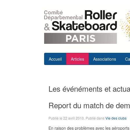
Accueil
Articles
Associations
Ca
Les événéments et actual
Report du match de demi
Publié le
22 avril 2010
. Publié dans
Vie des clubs
E
n raison des problèmes avec les aéroports