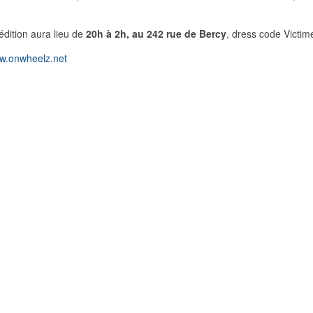
dition aura lieu de
20h à 2h, au 242 rue de Bercy
, dress code Victim
w.onwheelz.net