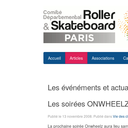
Accueil
Articles
Associations
Ca
Les événéments et actual
Les soirées ONWHEELZ c
Publié le
13 novembre 2008
. Publié dans
Vie des c
La prochaine soirée Onwheelz aura lieu sam