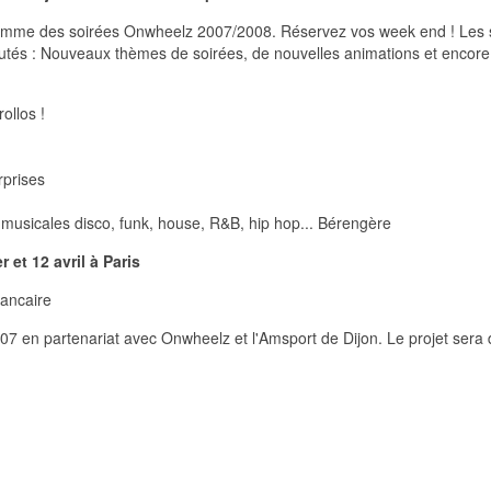
amme des soirées Onwheelz 2007/2008. Réservez vos week end ! Les
autés : Nouveaux thèmes de soirées, de nouvelles animations et encore
ollos !
rprises
usicales disco, funk, house, R&B, hip hop... Bérengère
 et 12 avril à Paris
bancaire
007 en partenariat avec Onwheelz et l'Amsport de Dijon. Le projet sera